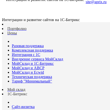
site@aprix.ru
Интеграции и развитие сайтов на 1С-Битрикс
Портфолио
Цены
Разовая поддержка
Комплексная поддержка
Интеграция с 1С
Внедрение сервиса МойСклад
МойСклад и 1С-Битрикс
МойСклад и ABCP
МойСклад и Ecwid
Техническая поддержка
Тариф "Минимальный"
Мой склад
1С-Битрикс
Сайт-визитка