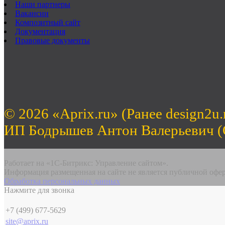
Наши партнеры
Вакансии
Композитный сайт
Документация
Правовые документы
© 2026 «Aprix.ru» (Ранее design2u.
ИП Бодрышев Антон Валерьевич 
Работает на «1С-Битрикс: Управление сайтом».
Информация размещенная на сайте не является публичной офе
Обработка персональных данных
Нажмите для звонка
+7 (499) 677-5629
site@aprix.ru