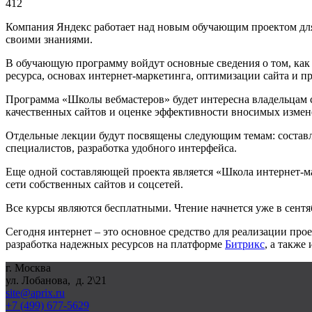
412
Компания Яндекс работает над новым обучающим проектом для
своими знаниями.
В обучающую программу войдут основные сведения о том, как ор
ресурса, основах интернет-маркетинга, оптимизации сайта и п
Программа «Школы вебмастеров» будет интересна владельцам с
качественных сайтов и оценке эффективности вносимых измен
Отдельные лекции будут посвящены следующим темам: составле
специалистов, разработка удобного интерфейса.
Еще одной составляющей проекта является «Школа интернет-ма
сети собственных сайтов и соцсетей.
Все курсы являются бесплатными. Чтение начнется уже в сентяб
Сегодня интернет – это основное средство для реализации пр
разработка надежных ресурсов на платформе
Битрикс
, а также
г. Москва
ул. Лобанова, д. 2\21
site@aprix.ru
+7 (499) 677-5629