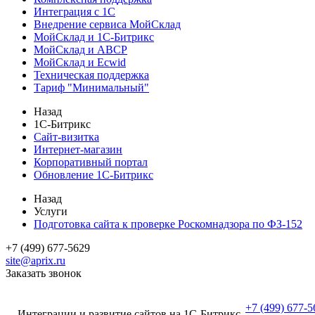
Интеграция с 1С
Внедрение сервиса МойСклад
МойСклад и 1С-Битрикс
МойСклад и ABCP
МойСклад и Ecwid
Техническая поддержка
Тариф "Минимальный"
Назад
1С-Битрикс
Сайт-визитка
Интернет-магазин
Корпоративный портал
Обновление 1С-Битрикс
Назад
Услуги
Подготовка сайта к проверке Роскомнадзора по ФЗ-152
+7 (499) 677-5629
site@aprix.ru
Заказать звонок
+7 (499) 677-5
Интеграции и развитие сайтов на 1С-Битрикс