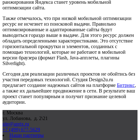
ранжирования Яндекса станет уровень мобильной
оптимизации сайта.
Также отмечалось, что при низкой мобильной оптимизации
ресурс не исчезнет из поисковой выдачи. Правильно
оптимизированные и адаптированные сайты будут
выводиться гораздо выше в выдаче. Для этого ресурс должен
обладать определенными характеристиками. Это отсутствие
горизонтальной прокрутки и элементов, созданных с
помощью технологий, которые не работают в мобильной
версии браузера (формат Flash, Java-апплеты, плагины
Silverlight).
Сегодня для реализации различных проектов не обойтись без
участия передовых технологий. Студия Design2u.ru
предлагает создание надежных сайтов на платформе
Битрикс
,
а также их дальнейшее продвижение в сети. В результате ваш
проект станет популярным и получит признание целевой
аудитории.
г. Москва
ул. Лобанова, д. 2\21
site@aprix.ru
+7 (499) 677-5629
Наши партнеры