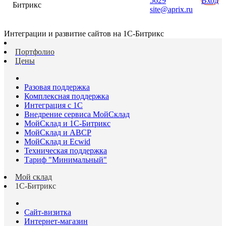
5629
Вход
Битрикс
site@aprix.ru
Интеграции и развитие сайтов на 1С-Битрикс
Портфолио
Цены
Разовая поддержка
Комплексная поддержка
Интеграция с 1С
Внедрение сервиса МойСклад
МойСклад и 1С-Битрикс
МойСклад и ABCP
МойСклад и Ecwid
Техническая поддержка
Тариф "Минимальный"
Мой склад
1С-Битрикс
Сайт-визитка
Интернет-магазин