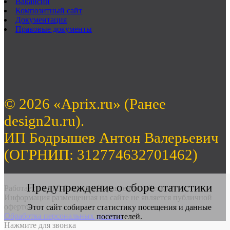
Вакансии
Композитный сайт
Документация
Правовые документы
© 2026 «Aprix.ru» (Ранее
design2u.ru).
ИП Бодрышев Антон Валерьевич
(ОГРНИП: 312774632701462)
Предупреждение о сборе статистики
Работает на «1С-Битрикс: Управление сайтом».
Информация размещенная на сайте не является публичной
офертой
Этот сайт собирает статистику посещения и данные
Обработка персональных данных
посетителей.
Нажмите для звонка