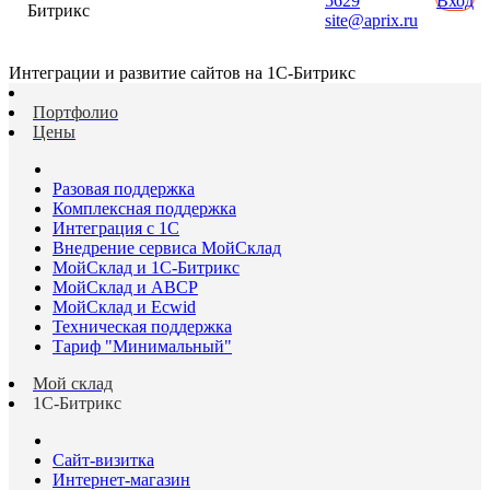
5629
Вход
Битрикс
site@aprix.ru
Интеграции и развитие сайтов на 1С-Битрикс
Портфолио
Цены
Разовая поддержка
Комплексная поддержка
Интеграция с 1С
Внедрение сервиса МойСклад
МойСклад и 1С-Битрикс
МойСклад и ABCP
МойСклад и Ecwid
Техническая поддержка
Тариф "Минимальный"
Мой склад
1С-Битрикс
Сайт-визитка
Интернет-магазин