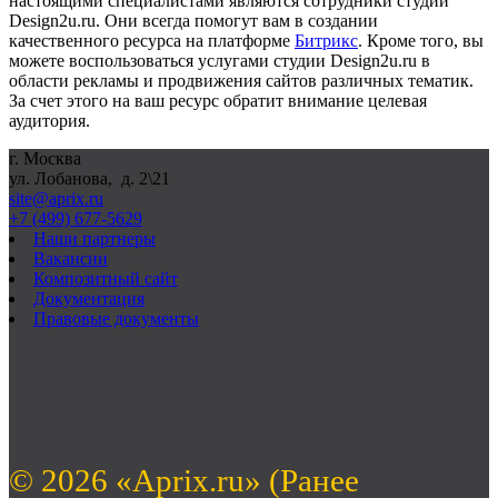
настоящими специалистами являются сотрудники студии
Design
2
u
.
ru
. Они всегда помогут вам в создании
качественного ресурса на платформе
Битрикс
. Кроме того, вы
можете воспользоваться услугами студии
Design
2
u
.
ru
в
области рекламы и продвижения сайтов различных тематик.
За счет этого на ваш ресурс обратит внимание целевая
аудитория.
г. Москва
ул. Лобанова, д. 2\21
site@aprix.ru
+7 (499) 677-5629
Наши партнеры
Вакансии
Композитный сайт
Документация
Правовые документы
© 2026 «Aprix.ru» (Ранее