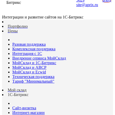
5629
Вход
Битрикс
site@aprix.ru
Интеграции и развитие сайтов на 1С-Битрикс
Портфолио
Цены
Разовая поддержка
Комплексная поддержка
Интеграция с 1С
Внедрение сервиса МойСклад
МойСклад и 1С-Битрикс
МойСклад и ABCP
МойСклад и Ecwid
Техническая поддержка
Тариф "Минимальный"
Мой склад
1С-Битрикс
Сайт-визитка
Интернет-магазин