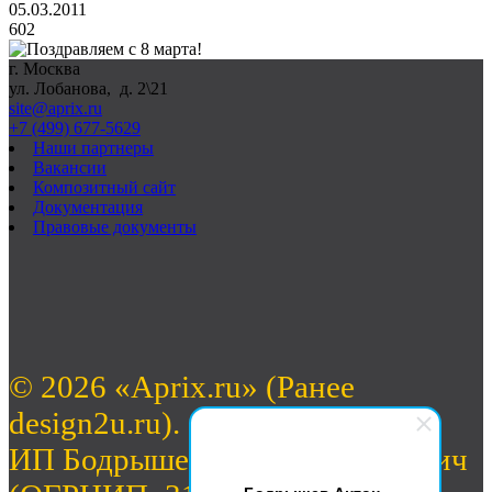
05.03.2011
602
г. Москва
ул. Лобанова, д. 2\21
site@aprix.ru
+7 (499) 677-5629
Наши партнеры
Вакансии
Композитный сайт
Документация
Правовые документы
© 2026 «Aprix.ru» (Ранее
design2u.ru).
ИП Бодрышев Антон Валерьевич