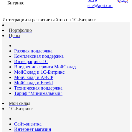
5629
Вход
Битрикс
site@aprix.ru
Интеграции и развитие сайтов на 1С-Битрикс
Портфолио
Цены
Разовая поддержка
Комплексная поддержка
Интеграция с 1С
Внедрение сервиса МойСклад
МойСклад и 1С-Битрикс
МойСклад и ABCP
МойСклад и Ecwid
Техническая поддержка
Тариф "Минимальный"
Мой склад
1С-Битрикс
Сайт-визитка
Интернет-магазин