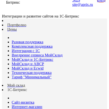
5629
Вход
Битрикс
site@aprix.ru
Интеграции и развитие сайтов на 1С-Битрикс
Портфолио
Цены
Разовая поддержка
Комплексная поддержка
Интеграция с 1С
Внедрение сервиса МойСклад
МойСклад и 1С-Битрикс
МойСклад и ABCP
МойСклад и Ecwid
Техническая поддержка
Тариф "Минимальный"
Мой склад
1С-Битрикс
Сайт-визитка
Интернет-магазин