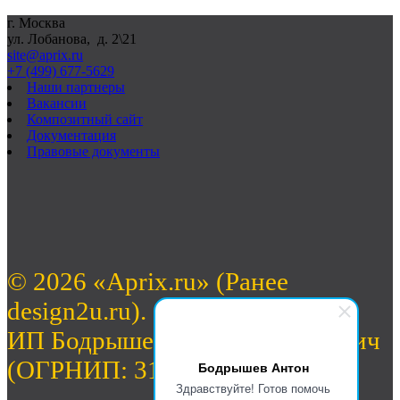
г. Москва
ул. Лобанова, д. 2\21
site@aprix.ru
+7 (499) 677-5629
Наши партнеры
Вакансии
Композитный сайт
Документация
Правовые документы
© 2026 «Aprix.ru» (Ранее
design2u.ru).
ИП Бодрышев Антон Валерьевич
(ОГРНИП: 312774632701462)
Бодрышев Антон
Здравствуйте! Готов помочь