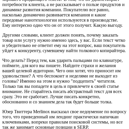
потребности клиента, а не рассказывает о пользе продуктов и
динамике развития компании. Покупателю все равно,
насколько динамично развивается компания и какие
передовые нанотехнологии используются в производстве.
Ему интересно одно что он от этого получит. Какую выгоду.
Другими словами, клиент должен понять, почему заказать
товар или услугу нужно именно здесь, у вас. Если текст четко
и убедительно не ответит ему на этот вопрос, ваш покупатель
уйдет к конкуренту, сумевшему найти толкового копирайтера.
Что делать? Перед тем, как ударить пальцами по клавиатуре,
поймите, для кого вы пишете. Найдите страхи и желания
вашей целевой аудитории. Чего они хотят, что приносит им
удовольствие? А что беспокоит и неделями не выходит из
головы? Именно на этом и нужно "подцепить" читателя.
Только так вы попадете в цель и привлечете к своей статье
внимание. Не старайтесь писать абстрактный текст для всех
сразу. Это не сработает. Лучше писать конкретно,
обоснованно и со знанием дела так будет больше толка.
Юзер Твиттера Merlinox высказал свое недоумение по вопросу
того, что приведенный им лендинг практически напичкан
ключевиками, вопреки правилам поисковой системы, но все
так же занимает основные позиции в SERP.