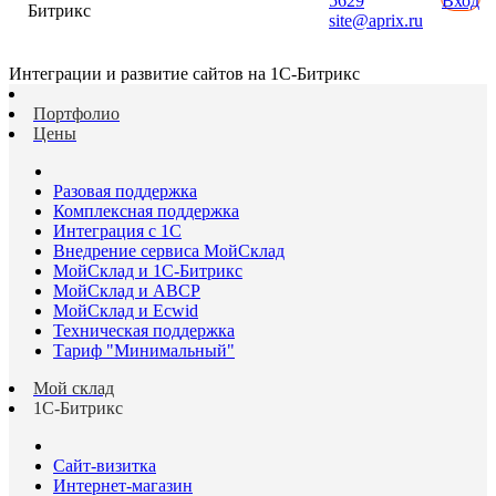
5629
Вход
Битрикс
site@aprix.ru
Интеграции и развитие сайтов на 1С-Битрикс
Портфолио
Цены
Разовая поддержка
Комплексная поддержка
Интеграция с 1С
Внедрение сервиса МойСклад
МойСклад и 1С-Битрикс
МойСклад и ABCP
МойСклад и Ecwid
Техническая поддержка
Тариф "Минимальный"
Мой склад
1С-Битрикс
Сайт-визитка
Интернет-магазин