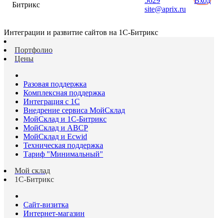
5629
Вход
Битрикс
site@aprix.ru
Интеграции и развитие сайтов на 1С-Битрикс
Портфолио
Цены
Разовая поддержка
Комплексная поддержка
Интеграция с 1С
Внедрение сервиса МойСклад
МойСклад и 1С-Битрикс
МойСклад и ABCP
МойСклад и Ecwid
Техническая поддержка
Тариф "Минимальный"
Мой склад
1С-Битрикс
Сайт-визитка
Интернет-магазин