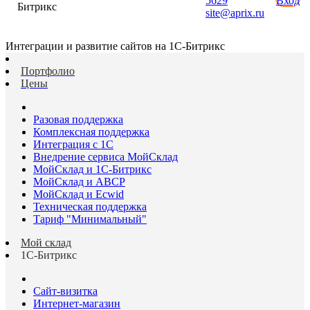
5629
Вход
Битрикс
site@aprix.ru
Интеграции и развитие сайтов на 1С-Битрикс
Портфолио
Цены
Разовая поддержка
Комплексная поддержка
Интеграция с 1С
Внедрение сервиса МойСклад
МойСклад и 1С-Битрикс
МойСклад и ABCP
МойСклад и Ecwid
Техническая поддержка
Тариф "Минимальный"
Мой склад
1С-Битрикс
Сайт-визитка
Интернет-магазин