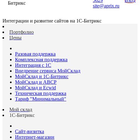
5629
Вход
Битрикс
site@aprix.ru
Интеграции и развитие сайтов на 1С-Битрикс
Портфолио
Цены
Разовая поддержка
Комплексная поддержка
Интеграция с 1С
Внедрение сервиса МойСклад
МойСклад и 1С-Битрикс
МойСклад и ABCP
МойСклад и Ecwid
Техническая поддержка
Тариф "Минимальный"
Мой склад
1С-Битрикс
Сайт-визитка
Интернет-магазин