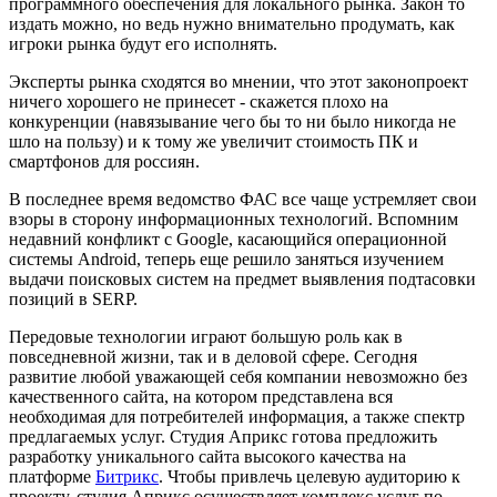
программного обеспечения для локального рынка. Закон то
издать можно, но ведь нужно внимательно продумать, как
игроки рынка будут его исполнять.
Эксперты рынка сходятся во мнении, что этот законопроект
ничего хорошего не принесет - скажется плохо на
конкуренции (навязывание чего бы то ни было никогда не
шло на пользу) и к тому же увеличит стоимость ПК и
смартфонов для россиян.
В последнее время ведомство ФАС все чаще устремляет свои
взоры в сторону информационных технологий. Вспомним
недавний конфликт с Google, касающийся операционной
системы Android, теперь еще решило заняться изучением
выдачи поисковых систем на предмет выявления подтасовки
позиций в SERP.
Передовые технологии играют большую роль как в
повседневной жизни, так и в деловой сфере. Сегодня
развитие любой уважающей себя компании невозможно без
качественного сайта, на котором представлена вся
необходимая для потребителей информация, а также спектр
предлагаемых услуг. Студия Априкс готова предложить
разработку уникального сайта высокого качества на
платформе
Битрикс
. Чтобы привлечь целевую аудиторию к
проекту, студия Априкс осуществляет комплекс услуг по