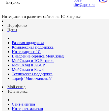
5629
Вход
Битрикс
site@aprix.ru
Интеграции и развитие сайтов на 1С-Битрикс
Портфолио
Цены
Разовая поддержка
Комплексная поддержка
Интеграция с 1С
Внедрение сервиса МойСклад
МойСклад и 1С-Битрикс
МойСклад и ABCP
МойСклад и Ecwid
Техническая поддержка
Тариф "Минимальный"
Мой склад
1С-Битрикс
Сайт-визитка
Интернет-магазин