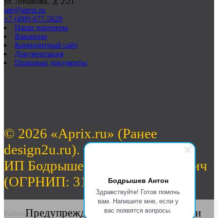
ул. Лобанова, д. 2\21
site@aprix.ru
+7 (499) 677-5629
Наши партнеры
Вакансии
Композитный сайт
Документация
Правовые документы
© 2026 «Aprix.ru» (Ранее
design2u.ru).
ИП Бодрышев Антон Валерьевич
(ОГРНИП: 312774632701462)
Бодрышев Антон
Здравствуйте! Готов помочь
вам. Напишите мне, если у
вас появятся вопросы.
Предупреждение о сборе статистики
Работает на «1С-Битрикс: Управление сайтом».