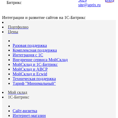
5629
Вход
Битрикс
site@aprix.ru
Интеграции и развитие сайтов на 1С-Битрикс
Портфолио
Цены
Разовая поддержка
Комплексная поддержка
Интеграция с 1С
Внедрение сервиса МойСклад
МойСклад и 1С-Битрикс
МойСклад и ABCP
МойСклад и Ecwid
Техническая поддержка
Тариф "Минимальный"
Мой склад
1С-Битрикс
Сайт-визитка
Интернет-магазин