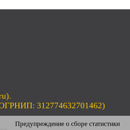
ru).
(ОГРНИП: 312774632701462)
Предупреждение о сборе статистики
ртой