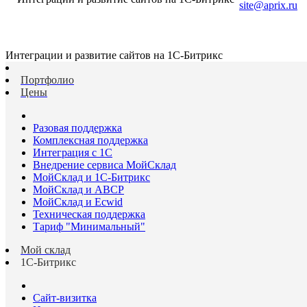
site@aprix.ru
Интеграции и развитие сайтов на 1С-Битрикс
Портфолио
Цены
Разовая поддержка
Комплексная поддержка
Интеграция с 1С
Внедрение сервиса МойСклад
МойСклад и 1С-Битрикс
МойСклад и ABCP
МойСклад и Ecwid
Техническая поддержка
Тариф "Минимальный"
Мой склад
1С-Битрикс
Сайт-визитка