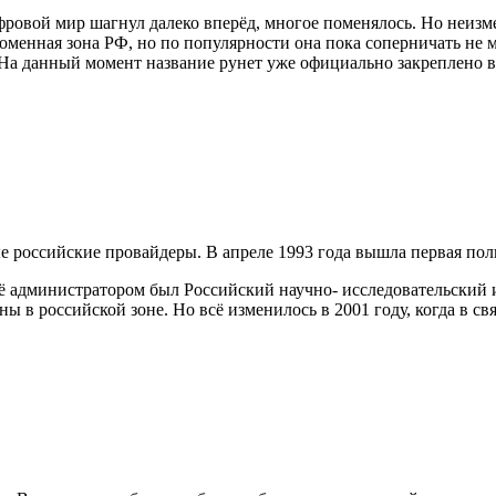
фровой мир шагнул далеко вперёд, многое поменялось. Но неизм
доменная зона РФ, но по популярности она пока соперничать не 
ь). На данный момент название рунет уже официально закреплено 
вые российские провайдеры. В апреле 1993 года вышла первая по
м её администратором был Российский научно- исследовательски
ы в российской зоне. Но всё изменилось в 2001 году, когда в св