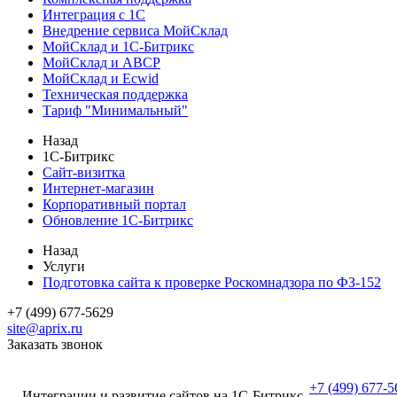
Интеграция с 1С
Внедрение сервиса МойСклад
МойСклад и 1С-Битрикс
МойСклад и ABCP
МойСклад и Ecwid
Техническая поддержка
Тариф "Минимальный"
Назад
1С-Битрикс
Сайт-визитка
Интернет-магазин
Корпоративный портал
Обновление 1С-Битрикс
Назад
Услуги
Подготовка сайта к проверке Роскомнадзора по ФЗ-152
+7 (499) 677-5629
site@aprix.ru
Заказать звонок
+7 (499) 677-5
Интеграции и развитие сайтов на 1С-Битрикс