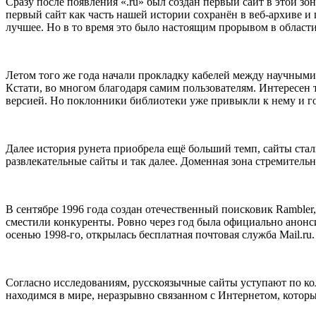
Сразу после появления «.ru» был создан первый сайт в этой зо
первый сайт как часть нашей истории сохранён в веб-архиве и 
лучшее. Но в то время это было настоящим прорывом в област
Летом того же года начали прокладку кабелей между научными 
Кстати, во многом благодаря самим пользователям. Интересен та
версией. Но поклонники библиотеки уже привыкли к нему и гов
Далее история рунета приобрела ещё больший темп, сайты стал
развлекательные сайты и так далее. Доменная зона стремительн
В сентябре 1996 года создан отечественный поисковик Rambler,
сместили конкуренты. Ровно через год была официально анонси
осенью 1998-го, открылась бесплатная почтовая служба Mail.ru.
Согласно исследованиям, русскоязычные сайты уступают по ко
находимся в мире, неразрывно связанном с Интернетом, которы