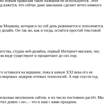
асно новым правилам такие названия не используются. Этот
яд кажется, что сейчас даже школьник сделает нечто намного
 Мошкова, которая и по сей день развивается и пополняется.
дизайн. Он так же, как и тогда, остаётся простой текстовой
тства, студии веб-дизайна, первый Интернет-магазин, чат,
ном виде существуют и процветают до сих пор.
о оставался на вершине, пока в начале XXI века его не
з мировых лидеров сетевых технологий. А еще спустя год,
есколько миллионов сайтов, и их число постоянно растёт. Мы
ил домен «.ru», – это и наш с вами праздник.