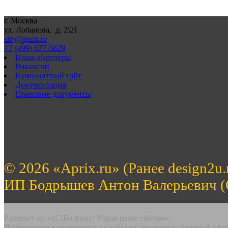
г. Москва
ул. Лобанова, д. 2\21
site@aprix.ru
+7 (499) 677-5629
Наши партнеры
Вакансии
Композитный сайт
Документация
Правовые документы
© 2026 «Aprix.ru» (Ранее design2u.
ИП Бодрышев Антон Валерьевич 
Работает на «1С-Битрикс: Управление сайтом».
Информация размещенная на сайте не является публичной офе