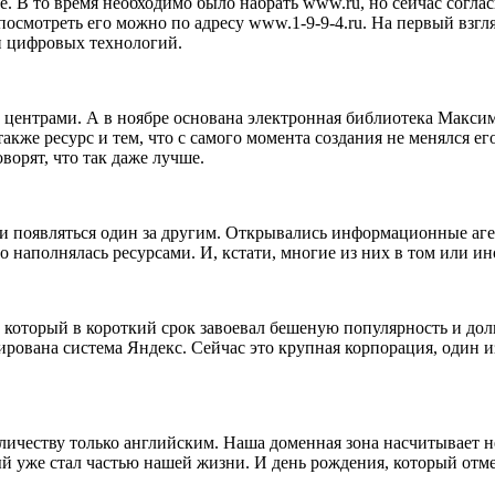
не. В то время необходимо было набрать www.ru, но сейчас согл
посмотреть его можно по адресу www.1-9-9-4.ru. На первый взгл
и цифровых технологий.
центрами. А в ноябре основана электронная библиотека Максима
кже ресурс и тем, что с самого момента создания не менялся его 
орят, что так даже лучше.
и появляться один за другим. Открывались информационные аген
о наполнялась ресурсами. И, кстати, многие из них в том или и
 который в короткий срок завоевал бешеную популярность и долг
рована система Яндекс. Сейчас это крупная корпорация, один и
личеству только английским. Наша доменная зона насчитывает н
й уже стал частью нашей жизни. И день рождения, который отмет