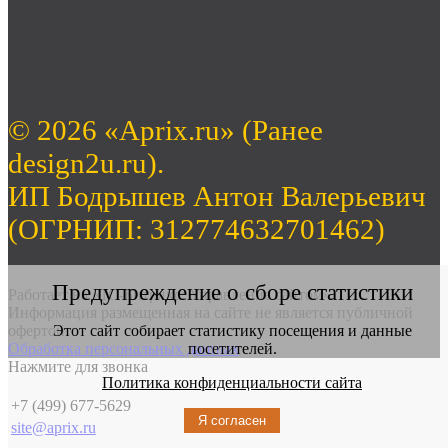
© 2026 «Aprix.ru» (Ранее
design2u.ru).
ИП Бодрышев Антон Валерьевич
(ОГРНИП: 312774632701462)
Предупреждение о сборе статистики
Работает на «1С-Битрикс: Управление сайтом».
Информация размещенная на сайте не является публичной
офертой
Этот сайт собирает статистику посещения и данные
Обработка персональных данных
посетителей.
Нажмите для звонка
Политика конфиденциальности сайта
+7 (499) 677-5629
Я согласен
site@aprix.ru