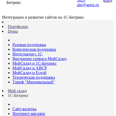
5629
Вход
Битрикс
site@aprix.ru
Интеграции и развитие сайтов на 1С-Битрикс
Портфолио
Цены
Разовая поддержка
Комплексная поддержка
Интеграция с 1С
Внедрение сервиса МойСклад
МойСклад и 1С-Битрикс
МойСклад и ABCP
МойСклад и Ecwid
Техническая поддержка
Тариф "Минимальный"
Мой склад
1С-Битрикс
Сайт-визитка
Интернет-магазин