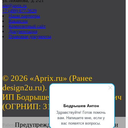
ул. Лобанова, д. 2\21
site@aprix.ru
+7 (499) 677-5629
Наши партнеры
Вакансии
Композитный сайт
Документация
Правовые документы
© 2026 «Aprix.ru» (Ранее
design2u.ru).
ИП Бодрышев Антон Валерьевич
(ОГРНИП: 312774632701462)
Бодрышев Антон
Здравствуйте! Готов помочь
вам. Напишите мне, если у
вас появятся вопросы.
Предупреждение о сборе статистики
Работает на «1С-Битрикс: Управление сайтом».