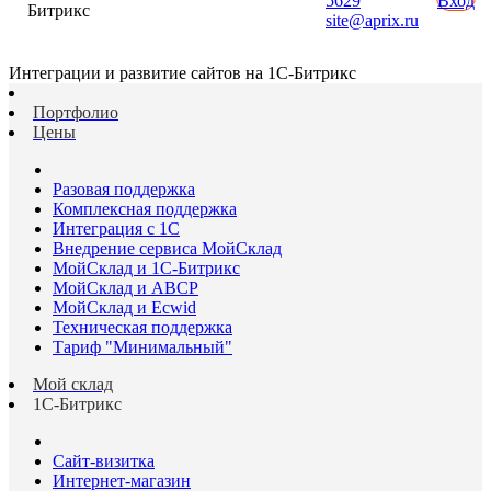
5629
Вход
Битрикс
site@aprix.ru
Интеграции и развитие сайтов на 1С-Битрикс
Портфолио
Цены
Разовая поддержка
Комплексная поддержка
Интеграция с 1С
Внедрение сервиса МойСклад
МойСклад и 1С-Битрикс
МойСклад и ABCP
МойСклад и Ecwid
Техническая поддержка
Тариф "Минимальный"
Мой склад
1С-Битрикс
Сайт-визитка
Интернет-магазин