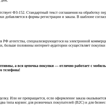
 дня;
тствует ФЗ-152. Стандартный текст соглашения на обработку п
и добавляется в формы регистрации и заказа. В шаблоне согласи
 в РФ агентства, специализирующегося на электронной коммерц
и, больше половины интернет-аудитории осуществляет покупки 
тивны, а вся цепочка покупки — отлично работает с мобиль
го телефона!
сделку. Или не превращается, если оформление заказа оказывае
ва типа корзин: для розничных покупателей (В2С) и для бизнес