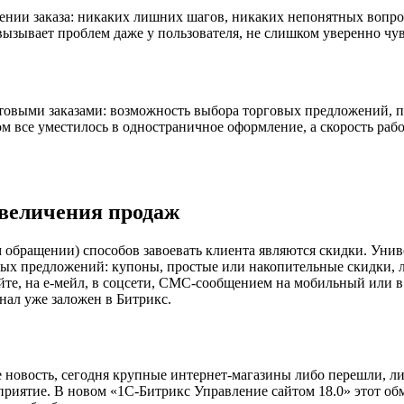
ении заказа: никаких лишних шагов, никаких непонятных вопро
ызывает проблем даже у пользователя, не слишком уверенно чув
выми заказами: возможность выбора торговых предложений, пов
том все уместилось в одностраничное оформление, а скорость ра
увеличения продаж
обращении) способов завоевать клиента являются скидки. Унив
ных предложений: купоны, простые или накопительные скидки, 
те, на е-мейл, в соцсети, СМС-сообщением на мобильный или в 
нал уже заложен в Битрикс.
 новость, сегодня крупные интернет-магазины либо перешли, л
иятие. В новом «1С-Битрикс Управление сайтом 18.0» этот об