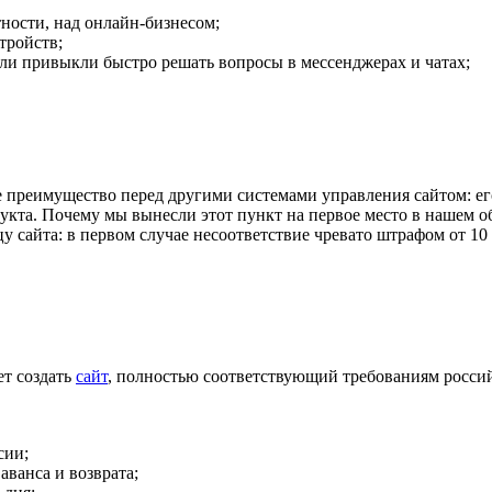
тности, над онлайн-бизнесом;
тройств;
ели привыкли быстро решать вопросы в мессенджерах и чатах;
 преимущество перед другими системами управления сайтом: ег
дукта. Почему мы вынесли этот пункт на первое место в нашем о
 сайта: в первом случае несоответствие чревато штрафом от 10 
ет создать
сайт
, полностью соответствующий требованиям россий
сии;
аванса и возврата;