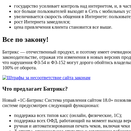
государство усиливает контроль над интернетом, и, в час
все больше пользователей выходят в Сеть с мобильных ус
увеличивается скорость общения в Интернете: пользоват
рост Интернета замедлился;
цена привлечения клиента становится все выше.
Все по закону!
Битрикс — отечественный продукт, и поэтому имеет очевидное
законодательстве, отражая эти изменения в новых версиях про
что нарушения ФЗ-54 и ФЗ-152 могут дорого обойтись владельцу
100% от оборота.
Что предлагает Битрикс?
Новый «1С-Битрикс Система управления сайтом 18.0» позовля
системе предусмотрен следующий функционал:
поддержка всех типов касс (онлайн, физические, 1С);
поддержка всех ОФД, работающий на момент выхода вер
ручная и автоматизированная печать чеков, включая чеки 