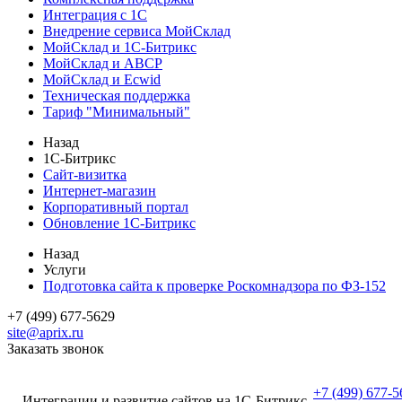
Интеграция с 1С
Внедрение сервиса МойСклад
МойСклад и 1С-Битрикс
МойСклад и ABCP
МойСклад и Ecwid
Техническая поддержка
Тариф "Минимальный"
Назад
1С-Битрикс
Сайт-визитка
Интернет-магазин
Корпоративный портал
Обновление 1С-Битрикс
Назад
Услуги
Подготовка сайта к проверке Роскомнадзора по ФЗ-152
+7 (499) 677-5629
site@aprix.ru
Заказать звонок
+7 (499) 677-5
Интеграции и развитие сайтов на 1С-Битрикс