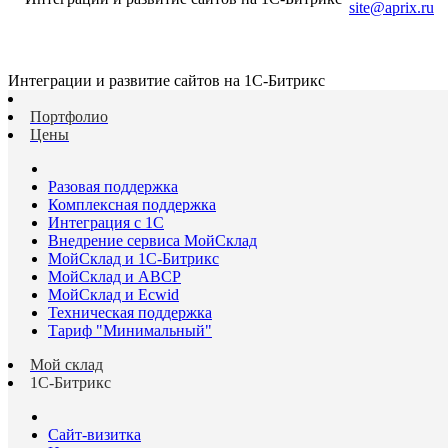
site@aprix.ru
Интеграции и развитие сайтов на 1С-Битрикс
Портфолио
Цены
Разовая поддержка
Комплексная поддержка
Интеграция с 1С
Внедрение сервиса МойСклад
МойСклад и 1С-Битрикс
МойСклад и ABCP
МойСклад и Ecwid
Техническая поддержка
Тариф "Минимальный"
Мой склад
1С-Битрикс
Сайт-визитка