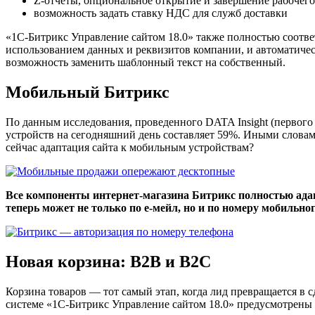
Z-отчеты, опциональное открытие и завершение рабочего
возможность задать ставку НДС для служб доставки
«1С-Битрикс Управление сайтом 18.0» также полностью соотве
использованием данных и реквизитов компании, и автоматическ
возможность заменить шаблонный текст на собственный.
Мобильный Битрикс
По данным исследования, проведенного DATA Insight (первого
устройств на сегодняшний день составляет 59%. Иными словам
сейчас адаптация сайта к мобильным устройствам?
Все компоненты интернет-магазина Битрикс полностью адап
теперь может не только по е-мейл, но и по номеру мобильно
Новая корзина: В2В и В2С
Корзина товаров — тот самый этап, когда лид превращается в 
системе «1С-Битрикс Управление сайтом 18.0» предусмотрены д