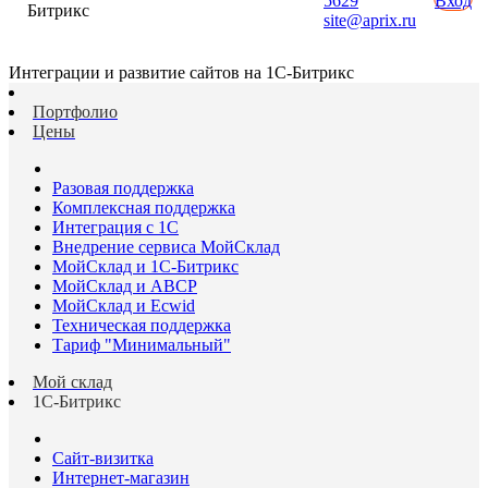
5629
Вход
Битрикс
site@aprix.ru
Интеграции и развитие сайтов на 1С-Битрикс
Портфолио
Цены
Разовая поддержка
Комплексная поддержка
Интеграция с 1С
Внедрение сервиса МойСклад
МойСклад и 1С-Битрикс
МойСклад и ABCP
МойСклад и Ecwid
Техническая поддержка
Тариф "Минимальный"
Мой склад
1С-Битрикс
Сайт-визитка
Интернет-магазин