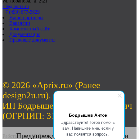
ул. Лобанова, д. 2\21
site@aprix.ru
+7 (499) 677-5629
Наши партнеры
Вакансии
Композитный сайт
Документация
Правовые документы
© 2026 «Aprix.ru» (Ранее
design2u.ru).
ИП Бодрышев Антон Валерьевич
(ОГРНИП: 312774632701462)
Бодрышев Антон
Здравствуйте! Готов помочь
вам. Напишите мне, если у
вас появятся вопросы.
Предупреждение о сборе статистики
Работает на «1С-Битрикс: Управление сайтом».