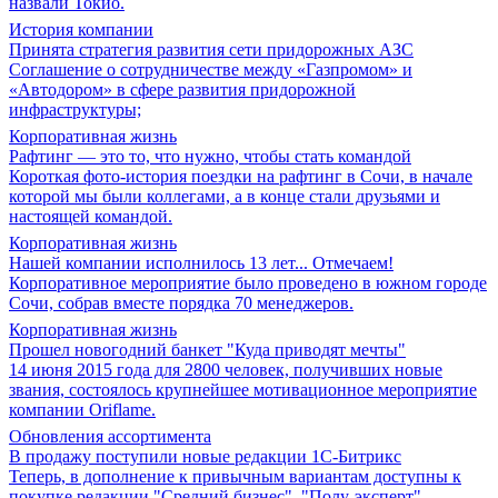
назвали Токио.
История компании
Принята стратегия развития сети придорожных АЗС
Соглашение о сотрудничестве между «Газпромом» и
«Автодором» в сфере развития придорожной
инфраструктуры;
Корпоративная жизнь
Рафтинг — это то, что нужно, чтобы стать командой
Короткая фото-история поездки на рафтинг в Сочи, в начале
которой мы были коллегами, а в конце стали друзьями и
настоящей командой.
Корпоративная жизнь
Нашей компании исполнилось 13 лет... Отмечаем!
Корпоративное мероприятие было проведено в южном городе
Сочи, собрав вместе порядка 70 менеджеров.
Корпоративная жизнь
Прошел новогодний банкет "Куда приводят мечты"
14 июня 2015 года для 2800 человек, получивших новые
звания, состоялось крупнейшее мотивационное мероприятие
компании Oriflame.
Обновления ассортимента
В продажу поступили новые редакции 1С-Битрикс
Теперь, в дополнение к привычным вариантам доступны к
покупке редакции "Средний бизнес", "Полу-эксперт",