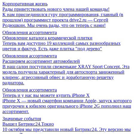
Корпоративная жизнь
Рады приветствовать нового члена нашей команды!
К нам присоединился гуру программирования, главный (в
прошлом) программист проекта drive2.ru — Сергей
Родюшкин. Мы очень рады, что он теперь с нами!
Обновления ассортимента
Обновление каталога керамической плитки
Теперь вам доступно 19 коллекций самых разнообразных
цветов и фактур. Есть даже плитка "под дерево"
Обновления ассортимента
Расширяем ассортимент автомобилей
В наш салон поступили свеженькие XRAY Sport Concept. Эта
модель получила характерный для автоспорта заниженный
клиренс, агрессивный обвес и доработанную решетку
радиатора.
Обновления ассортимента
Теперь и у нас вы можете купить iPhone X
iPhone X — новый смартфон компании Apple, запуск которого
приурочен к юбилею оригинального iPhone 2G пополнил наш
ассортимент.
Значимые события
Вышел Битрикс24.Токио
10 октября мы представили новый Битрикс24. Эту версию мы