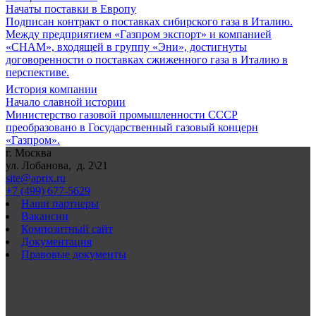
Начаты поставки в Европу
Подписан контракт о поставках сибирского газа в Италию.
Между предприятием «Газпром экспорт» и компанией
«СНАМ», входящей в группу «Эни», достигнуты
договоренности о поставках сжиженного газа в Италию в
перспективе.
История компании
Начало славной истории
Министерство газовой промышленности СССР
преобразовано в Государственный газовый концерн
«Газпром».
г. Москва
ул. Лобанова, д. 2\21
site@aprix.ru
+7 (499) 677-5629
Наши партнеры
Вакансии
Композитный сайт
Документация
Правовые документы