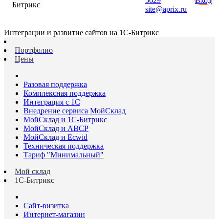
5629
Вход
Битрикс
site@aprix.ru
Интеграции и развитие сайтов на 1С-Битрикс
Портфолио
Цены
Разовая поддержка
Комплексная поддержка
Интеграция с 1С
Внедрение сервиса МойСклад
МойСклад и 1С-Битрикс
МойСклад и ABCP
МойСклад и Ecwid
Техническая поддержка
Тариф "Минимальный"
Мой склад
1С-Битрикс
Сайт-визитка
Интернет-магазин