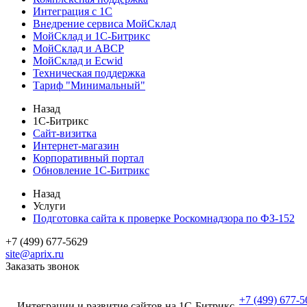
Интеграция с 1С
Внедрение сервиса МойСклад
МойСклад и 1С-Битрикс
МойСклад и ABCP
МойСклад и Ecwid
Техническая поддержка
Тариф "Минимальный"
Назад
1С-Битрикс
Сайт-визитка
Интернет-магазин
Корпоративный портал
Обновление 1С-Битрикс
Назад
Услуги
Подготовка сайта к проверке Роскомнадзора по ФЗ-152
+7 (499) 677-5629
site@aprix.ru
Заказать звонок
+7 (499) 677-5
Интеграции и развитие сайтов на 1С-Битрикс