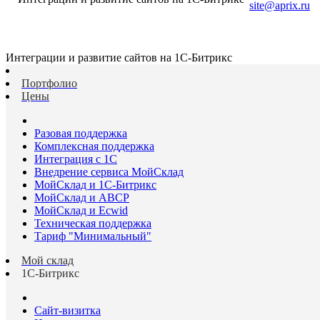
site@aprix.ru
Интеграции и развитие сайтов на 1С-Битрикс
Портфолио
Цены
Разовая поддержка
Комплексная поддержка
Интеграция с 1С
Внедрение сервиса МойСклад
МойСклад и 1С-Битрикс
МойСклад и ABCP
МойСклад и Ecwid
Техническая поддержка
Тариф "Минимальный"
Мой склад
1С-Битрикс
Сайт-визитка