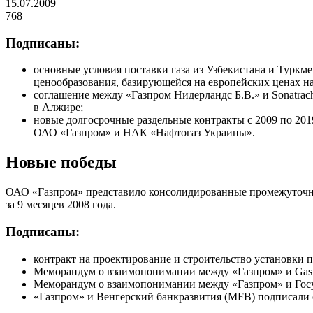
15.07.2009
768
Подписаны:
основные условия поставки газа из Узбекистана и Турк
ценообразования, базирующейся на европейских ценах на
соглашение между «Газпром Нидерландс Б.В.» и Sonatrach
в Алжире;
новые долгосрочные раздельные контракты с 2009 по 201
ОАО «Газпром» и НАК «Нафтогаз Украины».
Новые победы
ОАО «Газпром» представило консолидированные промежуточн
за 9 месяцев 2008 года.
Подписаны:
контракт на проектирование и строительство установки п
Меморандум о взаимопонимании между «Газпром» и Gas 
Меморандум о взаимопонимании между «Газпром» и Гос
«Газпром» и Венгерский банкразвития (MFB) подписали 