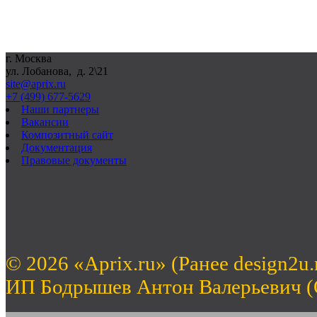
г. Москва
ул. Лобанова, д. 2\21
site@aprix.ru
+7 (499) 677-5629
Наши партнеры
Вакансии
Композитный сайт
Документация
Правовые документы
© 2026 «Aprix.ru» (Ранее design2u.
ИП Бодрышев Антон Валерьевич 