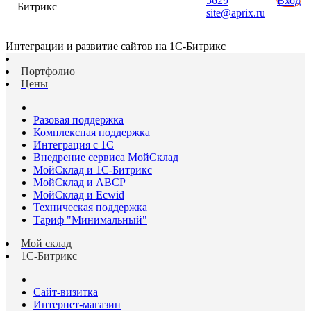
5629
Вход
Битрикс
site@aprix.ru
Интеграции и развитие сайтов на 1С-Битрикс
Портфолио
Цены
Разовая поддержка
Комплексная поддержка
Интеграция с 1С
Внедрение сервиса МойСклад
МойСклад и 1С-Битрикс
МойСклад и ABCP
МойСклад и Ecwid
Техническая поддержка
Тариф "Минимальный"
Мой склад
1С-Битрикс
Сайт-визитка
Интернет-магазин