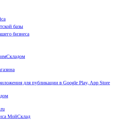
йса
тской базы
ашего бизнеса
оимСкладом
агазина
иложения для публикации в Google Play, App Store
адом
.ru
иса МойСклад