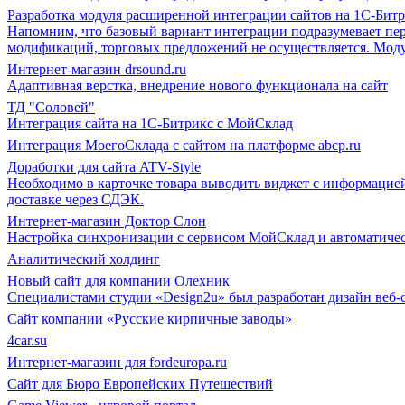
Разработка модуля расширенной интеграции сайтов на 1С-Бит
Напомним, что базовый вариант интеграции подразумевает пер
модификаций, торговых предложений не осуществляется. Моду
Интернет-магазин drsound.ru
Адаптивная верстка, внедрение нового функционала на сайт
ТД "Соловей"
Интеграция сайта на 1С-Битрикс c МойСклад
Интеграция МоегоСклада с сайтом на платформе abcp.ru
Доработки для сайта ATV-Style
Необходимо в карточке товара выводить виджет с информацией 
доставке через СДЭК.
Интернет-магазин Доктор Слон
Настройка синхронизации с сервисом МойСклад и автоматиче
Аналитический холдинг
Новый сайт для компании Олехник
Специалистами студии «Design2u» был разработан дизайн веб-
Сайт компании «Русские кирпичные заводы»
4car.su
Интернет-магазин для fordeuropa.ru
Сайт для Бюро Европейских Путешествий