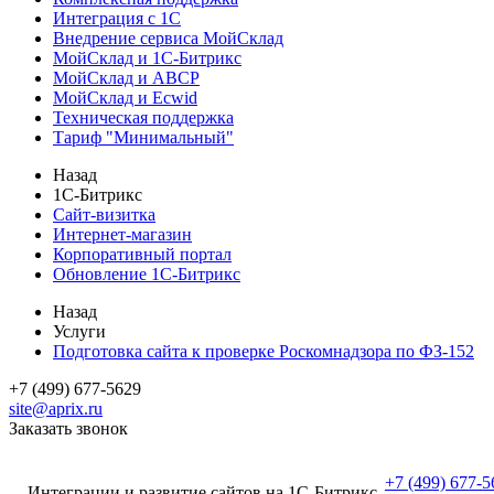
Интеграция с 1С
Внедрение сервиса МойСклад
МойСклад и 1С-Битрикс
МойСклад и ABCP
МойСклад и Ecwid
Техническая поддержка
Тариф "Минимальный"
Назад
1С-Битрикс
Сайт-визитка
Интернет-магазин
Корпоративный портал
Обновление 1С-Битрикс
Назад
Услуги
Подготовка сайта к проверке Роскомнадзора по ФЗ-152
+7 (499) 677-5629
site@aprix.ru
Заказать звонок
+7 (499) 677-5
Интеграции и развитие сайтов на 1С-Битрикс