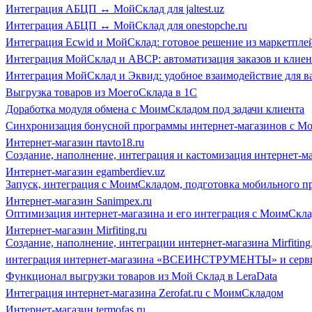
Интеграция АБЦП ↔ МойСклад для jaltest.uz
Интеграция АБЦП ↔ МойСклад для onestopche.ru
Интеграция Ecwid и МойСклад: готовое решение из маркетпле
Интеграция МойСклад и ABCP: автоматизация заказов и клиен
Интеграция МойСклад и Эквид: удобное взаимодействие для в
Выгрузка товаров из МоегоСклада в 1С
Доработка модуля обмена с МоимСкладом под задачи клиента
Синхронизация бонусной программы интернет-магазинов с М
Интернет-магазин rtavto18.ru
Создание, наполнение, интеграция и кастомизация интернет-м
Интернет-магазин egamberdiev.uz
Запуск, интеграция с МоимСкладом, подготовка мобильного пр
Интернет-магазин Sanimpex.ru
Оптимизация интернет-магазина и его интеграция с МоимСкл
Интернет-магазин Mirfiting.ru
Создание, наполнение, интеграции интернет-магазина Mirfiting
интеграция интернет-магазина «ВСЕИНСТРУМЕНТЫ» и серв
Функционал выгрузки товаров из Мой Склад в LeraData
Интеграция интернет-магазина Zerofat.ru с МоимСкладом
Интернет-магазин termofas.ru