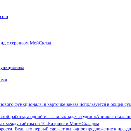
.com
вид с сервисом МойСклад
функционала
тами
зового функционала: в карточке заказа используется в общей су
той работы, а одной из главных задач студии «Априкс» стала п
ках между сайтом на 1С-Битрикс и МоимСкладом
рости. Ведь кто первый сделает выгодное предложение к празд