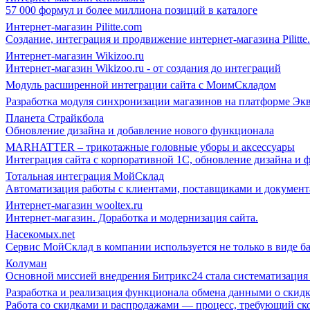
57 000 формул и более миллиона позиций в каталоге
Интернет-магазин Pilitte.com
Создание, интеграция и продвижение интернет-магазина Pilitte
Интернет-магазин Wikizoo.ru
Интернет-магазин Wikizoo.ru - от создания до интеграций
Модуль расширенной интеграции сайта с МоимСкладом
Разработка модуля синхронизации магазинов на платформе Эк
Планета Страйкбола
Обновление дизайна и добавление нового функционала
MARHATTER – трикотажные головные уборы и аксессуары
Интеграция сайта с корпоративной 1С, обновление дизайна и 
Тотальная интеграция МойСклад
Автоматизация работы с клиентами, поставщиками и докумен
Интернет-магазин wooltex.ru
Интернет-магазин. Доработка и модернизация сайта.
Насекомых.net
Сервис МойСклад в компании используется не только в виде ба
Колуман
Основной миссией внедрения Битрикс24 стала систематизация э
Разработка и реализация функционала обмена данными о скид
Работа со скидками и распродажами — процесс, требующий ско