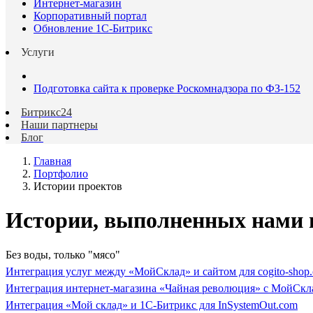
Интернет-магазин
Корпоративный портал
Обновление 1С-Битрикс
Услуги
Подготовка сайта к проверке Роскомнадзора по ФЗ-152
Битрикс24
Наши партнеры
Блог
Главная
Портфолио
Истории проектов
Истории, выполненных нами 
Без воды, только "мясо"
Интеграция услуг между «МойСклад» и сайтом для cogito-shop
Интеграция интернет-магазина «Чайная революция» с МойСкл
Интеграция «Мой склад» и 1С-Битрикс для InSystemOut.com