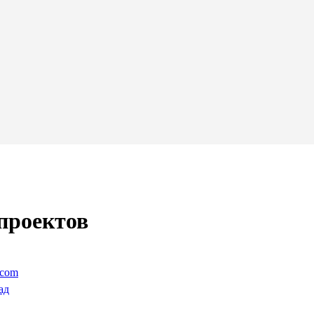
проектов
.com
ад