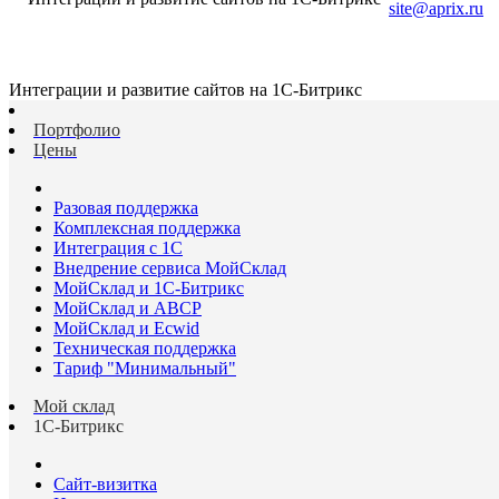
site@aprix.ru
Интеграции и развитие сайтов на 1С-Битрикс
Портфолио
Цены
Разовая поддержка
Комплексная поддержка
Интеграция с 1С
Внедрение сервиса МойСклад
МойСклад и 1С-Битрикс
МойСклад и ABCP
МойСклад и Ecwid
Техническая поддержка
Тариф "Минимальный"
Мой склад
1С-Битрикс
Сайт-визитка