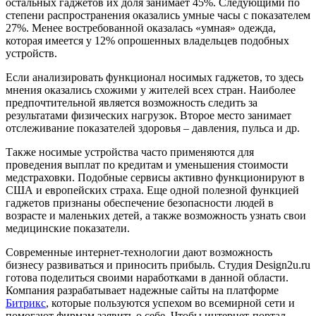
остальных гаджетов их доля занимает 45%. Следующими по
степени распространения оказались умные часы с показателем
27%. Менее востребованной оказалась «умная» одежда,
которая имеется у 12% опрошенных владельцев подобных
устройств.
Если анализировать функционал носимых гаджетов, то здесь
мнения оказались схожими у жителей всех стран. Наиболее
предпочтительной является возможность следить за
результатами физических нагрузок. Второе место занимает
отслеживание показателей здоровья – давления, пульса и др.
Также носимые устройства часто применяются для
проведения выплат по кредитам и уменьшения стоимости
медстраховки. Подобные сервисы активно функционируют в
США и европейских страха. Еще одной полезной функцией
гаджетов признаны обеспечение безопасности людей в
возрасте и маленьких детей, а также возможность узнать свои
медицинские показатели.
Современные интернет-технологии дают возможность
бизнесу развиваться и приносить прибыль. Студия Design2u.ru
готова поделиться своими наработками в данной области.
Компания разрабатывает надежные сайты на платформе
Битрикс
, которые пользуются успехом во всемирной сети и
помогают фирмам заявить о себе. Чтобы интернет-портал