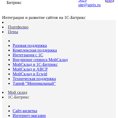
5629
Вход
Битрикс
site@aprix.ru
Интеграции и развитие сайтов на 1С-Битрикс
Портфолио
Цены
Разовая поддержка
Комплексная поддержка
Интеграция с 1С
Внедрение сервиса МойСклад
МойСклад и 1С-Битрикс
МойСклад и ABCP
МойСклад и Ecwid
Техническая поддержка
Тариф "Минимальный"
Мой склад
1С-Битрикс
Сайт-визитка
Интернет-магазин