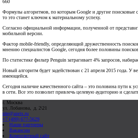
660
Формулы алгоритмов, по которым
Google
и другие поисковые 
то это станет ключом к материальному успеху.
Согласно официальной информации, полученной от представи
мобильной версии.
Фактор mobile-friendly, определяющий дружественность поиско
мнению специалистов
Google
, сегодня более половины поиско
По статистике фильтр
Penguin
затрагивает 4% запросов, набир
Новый алгоритм будет задействован с 21 апреля 2015 года. У в
имеющейся.
Сегодня наличие качественного сайта – это половина пути к ус
в сети. Все это позволит привлечь целевую аудиторию и сделат
г. Москва
ул. Лобанова, д. 2\21
site@aprix.ru
+7 (499) 677-5629
Наши партнеры
Вакансии
Композитный сайт