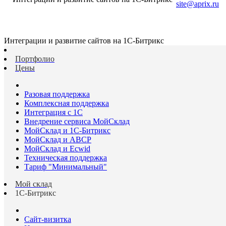
site@aprix.ru
Интеграции и развитие сайтов на 1С-Битрикс
Портфолио
Цены
Разовая поддержка
Комплексная поддержка
Интеграция с 1С
Внедрение сервиса МойСклад
МойСклад и 1С-Битрикс
МойСклад и ABCP
МойСклад и Ecwid
Техническая поддержка
Тариф "Минимальный"
Мой склад
1С-Битрикс
Сайт-визитка