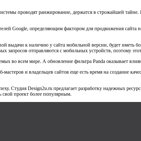
системы проводят ранжирование, держатся в строжайшей тайне.
телей
Google
, определяющим фактором для продвижения сайта на
вой выдачи к наличию у сайта мобильной версии, будет иметь б
вых запросов отправляются с мобильных устройств, поэтому этот
аемых во всем мире. А обновление фильтра
Panda
оказывает влия
еб-мастеров и владельцев сайтов еще есть время на создание кач
пеху. Студия
Design
2
u
.
ru
предлагает разработку надежных ресур
ь свой проект более популярным.