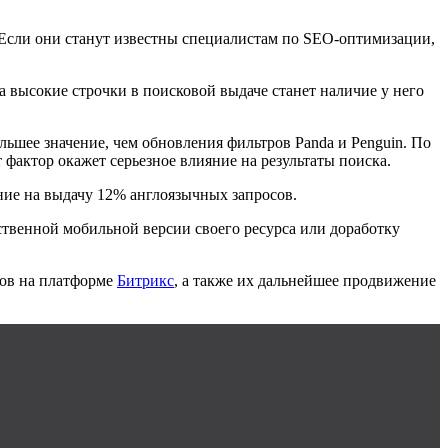
 Если они станут известны специалистам по
SEO
-оптимизации,
 высокие строчки в поисковой выдаче станет наличие у него
ольшее значение, чем обновления фильтров
Panda
и
Penguin
. По
 фактор окажет серьезное влияние на результаты поиска.
ние на выдачу 12% англоязычных запросов.
ественной мобильной версии своего ресурса или доработку
сов на платформе
Битрикс
, а также их дальнейшее продвижение