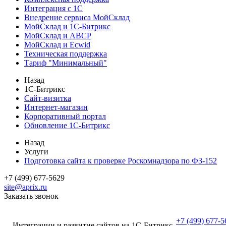
Интеграция с 1С
Внедрение сервиса МойСклад
МойСклад и 1С-Битрикс
МойСклад и ABCP
МойСклад и Ecwid
Техническая поддержка
Тариф "Минимальный"
Назад
1С-Битрикс
Сайт-визитка
Интернет-магазин
Корпоративный портал
Обновление 1С-Битрикс
Назад
Услуги
Подготовка сайта к проверке Роскомнадзора по ФЗ-152
+7 (499) 677-5629
site@aprix.ru
Заказать звонок
+7 (499) 677-5
Интеграции и развитие сайтов на 1С-Битрикс