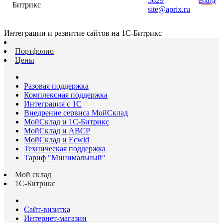
5629
Вход
Битрикс
site@aprix.ru
Интеграции и развитие сайтов на 1С-Битрикс
Портфолио
Цены
Разовая поддержка
Комплексная поддержка
Интеграция с 1С
Внедрение сервиса МойСклад
МойСклад и 1С-Битрикс
МойСклад и ABCP
МойСклад и Ecwid
Техническая поддержка
Тариф "Минимальный"
Мой склад
1С-Битрикс
Сайт-визитка
Интернет-магазин