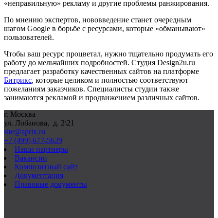
«неправильную» рекламу и другие проблемы ранжирования.
По мнению экспертов, нововведение станет очередным
шагом
Google
в борьбе с ресурсами, которые «обманывают»
пользователей.
Чтобы ваш ресурс процветал, нужно тщательно продумать его
работу до мельчайших подробностей. Студия
Design
2
u
.
ru
предлагает разработку качественных сайтов на платформе
Битрикс
, которые целиком и полностью соответствуют
пожеланиям заказчиков. Специалисты студии также
занимаются рекламой и продвижением различных сайтов.
г. Москва
ул. Лобанова, д. 2\21
site@aprix.ru
+7 (499) 677-5629
Наши партнеры
Вакансии
Композитный сайт
Документация
Правовые документы