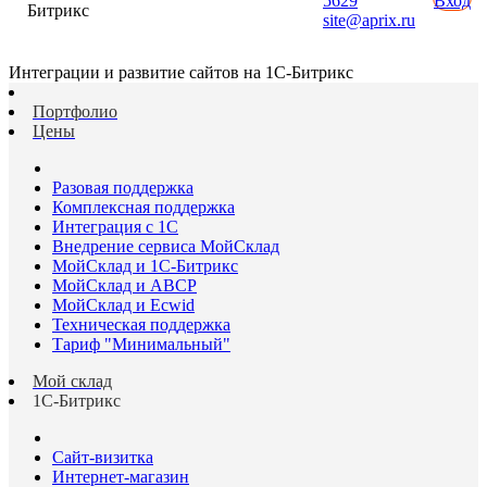
5629
Вход
Битрикс
site@aprix.ru
Интеграции и развитие сайтов на 1С-Битрикс
Портфолио
Цены
Разовая поддержка
Комплексная поддержка
Интеграция с 1С
Внедрение сервиса МойСклад
МойСклад и 1С-Битрикс
МойСклад и ABCP
МойСклад и Ecwid
Техническая поддержка
Тариф "Минимальный"
Мой склад
1С-Битрикс
Сайт-визитка
Интернет-магазин