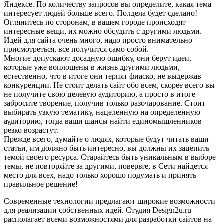
Яндексе. По количеству запросов вы определите, какая тема
интересует людей больше всего. Полдела будет сделано!
Оглянитесь по сторонам, в вашем городе происходят
интересные вещи, их можно обсудить с другими людьми.
Идей для сайта очень много, надо просто внимательно
присмотреться, все получится само собой.
Многие допускают досадную ошибку, они берут идеи,
которые уже воплощены в жизнь другими людьми,
естественно, что в итоге они терпят фиаско, не выдержав
конкуренции. Не стоит делать сайт обо всем, скорее всего вы
не получите свою целевую аудиторию, а просто в итоге
забросите творение, получив только разочарование. Стоит
выбирать узкую тематику, нацеленную на определенную
аудиторию, тогда ваши шансы найти единомышленников
резко возрастут.
Прежде всего, думайте о людях, которые будут читать ваши
статьи, им должно быть интересно, вы должны их зацепить
темой своего ресурса. Старайтесь быть уникальным в выборе
темы, не повторяйте за другими, поверьте, в Сети найдется
место для всех, надо только хорошо подумать и принять
правильное решение!
Современные технологии предлагают широкие возможности
для реализации собственных идей. Студия Design2u.ru
располагает всеми возможностями для разработки сайтов на