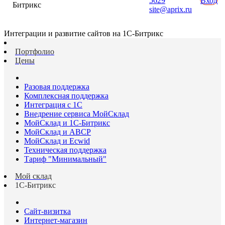
5629
Вход
Битрикс
site@aprix.ru
Интеграции и развитие сайтов на 1С-Битрикс
Портфолио
Цены
Разовая поддержка
Комплексная поддержка
Интеграция с 1С
Внедрение сервиса МойСклад
МойСклад и 1С-Битрикс
МойСклад и ABCP
МойСклад и Ecwid
Техническая поддержка
Тариф "Минимальный"
Мой склад
1С-Битрикс
Сайт-визитка
Интернет-магазин