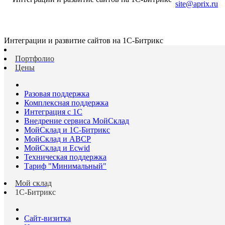
site@aprix.ru
Интеграции и развитие сайтов на 1С-Битрикс
Портфолио
Цены
Разовая поддержка
Комплексная поддержка
Интеграция с 1С
Внедрение сервиса МойСклад
МойСклад и 1С-Битрикс
МойСклад и ABCP
МойСклад и Ecwid
Техническая поддержка
Тариф "Минимальный"
Мой склад
1С-Битрикс
Сайт-визитка