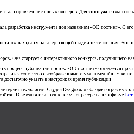
 стало привлечение новых блогеров. Для этого уже создан новы
ала разработка инструмента под названием «ОК-постинг». С ег
остинг» находится на завершающей стадии тестирования. Это по
оров. Она стартует с интерактивного конкурса, получившего наз
ить процесс публикации постов. «ОК-постинг» отличается прос
т отразится совместно с изображениями и мультимедийным конте
а достаточно указать в настройках время публикации.
нтернет-технологий. Студия Design2u.ru обладает огромным оп
сайтов. В результате заказчик получает ресурс на платформе
Бит