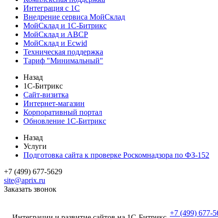
Интеграция с 1С
Внедрение сервиса МойСклад
МойСклад и 1С-Битрикс
МойСклад и ABCP
МойСклад и Ecwid
Техническая поддержка
Тариф "Минимальный"
Назад
1С-Битрикс
Сайт-визитка
Интернет-магазин
Корпоративный портал
Обновление 1С-Битрикс
Назад
Услуги
Подготовка сайта к проверке Роскомнадзора по ФЗ-152
+7 (499) 677-5629
site@aprix.ru
Заказать звонок
+7 (499) 677-5
Интеграции и развитие сайтов на 1С-Битрикс