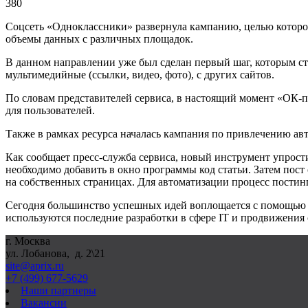
380
Соцсеть «Одноклассники» развернула кампанию, целью которой
объемы данных с различных площадок.
В данном направлении уже был сделан первый шаг, которым ст
мультимедийные (ссылки, видео, фото), с других сайтов.
По словам представителей сервиса, в настоящий момент «ОК-п
для пользователей.
Также в рамках ресурса началась кампания по привлечению авт
Как сообщает пресс-служба сервиса, новый инструмент упрост
необходимо добавить в окно программы код статьи. Затем пос
на собственных страницах. Для автоматизации процесс постинг
Сегодня большинство успешных идей воплощается с помощью и
используются последние разработки в сфере IT и продвижения 
г. Москва
ул. Лобанова, д. 2\21
site@aprix.ru
+7 (499) 677-5629
Наши партнеры
Вакансии