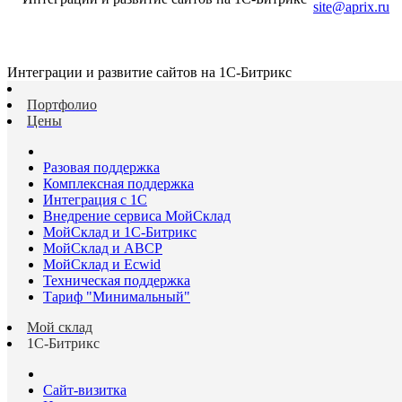
site@aprix.ru
Интеграции и развитие сайтов на 1С-Битрикс
Портфолио
Цены
Разовая поддержка
Комплексная поддержка
Интеграция с 1С
Внедрение сервиса МойСклад
МойСклад и 1С-Битрикс
МойСклад и ABCP
МойСклад и Ecwid
Техническая поддержка
Тариф "Минимальный"
Мой склад
1С-Битрикс
Сайт-визитка