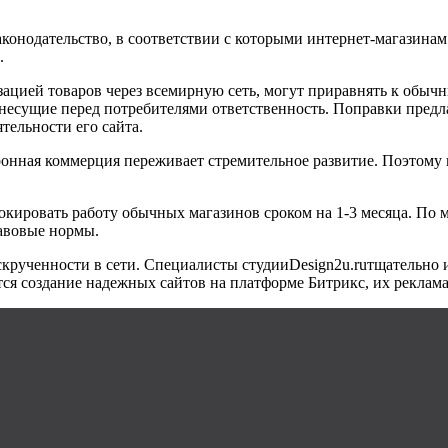
онодательство, в соответствии с которыми интернет-магазинам 
.
зацией товаров через всемирную сеть, могут приравнять к обыч
, несущие перед потребителями ответственность. Поправки пред
тельности его сайта.
тронная коммерция переживает стремительное развитие. Поэтому
окировать работу обычных магазинов сроком на 1-3 месяца. По
авовые нормы.
скрученности в сети. Специалисты студии
Design
2
u
.
ru
тщательно 
ся создание надежных сайтов на платформе Битрикс, их реклама