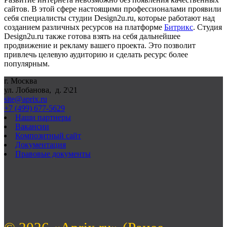
сайтов. В этой сфере настоящими профессионалами проявили
себя специалисты студии
Design
2
u
.
ru
, которые работают над
созданием различных ресурсов на платформе
Битрикс
. Студия
Design
2
u
.
ru
также готова взять на себя дальнейшее
продвижение и рекламу вашего проекта. Это позволит
привлечь целевую аудиторию и сделать ресурс более
популярным.
г. Москва
ул. Лобанова, д. 2\21
site@aprix.ru
+7 (499) 677-5629
Наши партнеры
Вакансии
Композитный сайт
Документация
Правовые документы