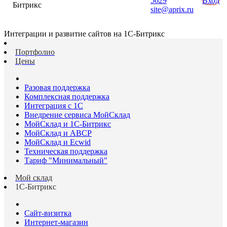
5629
Вход
Битрикс
site@aprix.ru
Интеграции и развитие сайтов на 1С-Битрикс
Портфолио
Цены
Разовая поддержка
Комплексная поддержка
Интеграция с 1С
Внедрение сервиса МойСклад
МойСклад и 1С-Битрикс
МойСклад и ABCP
МойСклад и Ecwid
Техническая поддержка
Тариф "Минимальный"
Мой склад
1С-Битрикс
Сайт-визитка
Интернет-магазин