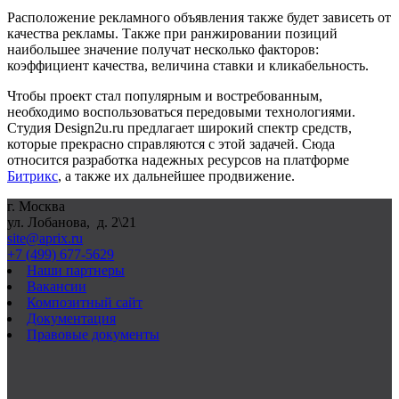
Расположение рекламного объявления также будет зависеть от
качества рекламы. Также при ранжировании позиций
наибольшее значение получат несколько факторов:
коэффициент качества, величина ставки и кликабельность.
Чтобы проект стал популярным и востребованным,
необходимо воспользоваться передовыми технологиями.
Студия
Design
2
u
.
ru
предлагает широкий спектр средств,
которые прекрасно справляются с этой задачей. Сюда
относится разработка надежных ресурсов на платформе
Битрикс
, а также их дальнейшее продвижение.
г. Москва
ул. Лобанова, д. 2\21
site@aprix.ru
+7 (499) 677-5629
Наши партнеры
Вакансии
Композитный сайт
Документация
Правовые документы