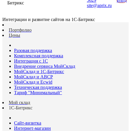
5629
Вход
Битрикс
site@aprix.ru
Интеграции и развитие сайтов на 1С-Битрикс
Портфолио
Цены
Разовая поддержка
Комплексная поддержка
Интеграция с 1С
Внедрение сервиса МойСклад
МойСклад и 1С-Битрикс
МойСклад и ABCP
МойСклад и Ecwid
Техническая поддержка
Тариф "Минимальный"
Мой склад
1С-Битрикс
Сайт-визитка
Интернет-магазин