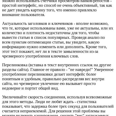
Можно использовать счетчики просмотров/лайков/репостов -
простой интерфейс, но способ не очень объективный, так как
не дает увидеть картину того, что именно привлекло
внимание пользователя.
Актуальность заголовков и ключевиков - вполне возможно,
что те, которые использованы вами, уже не актуальны, или их
количество и плотность недостаточны для того, чтобы
вывести статью в список популярных. Проведя анализ по
всем пунктам оптимизации статьи, вы увидите, какую
информацию нужно изменить или дополнить. Кроме того,
этот тест покажет, нет ли в тексте замыленности из-за
чрезмерного употребления ключевых слов.
Перелинковка (вставка в текст внутренних ссылок на другие
разделы сайта). Главное ее правило - "не навреди!" Умеренное
употребление перелинковки делает интерфейс более
понятным и удобным, правильно распределяя вес внутри
сайта, но чрезмерное увлечение ею вызывает просто
недоверие и портит общий вид.
Увеличивайте скорость соединения, используя всевозможные
для этого методы. Люди не любят ждать - статистика
показывает, что задержка более трех секунд для пользователей
считается неприемлемой. Для решения этой проблемы вы
можете включить кэширование, снизить "вес" загружаемых