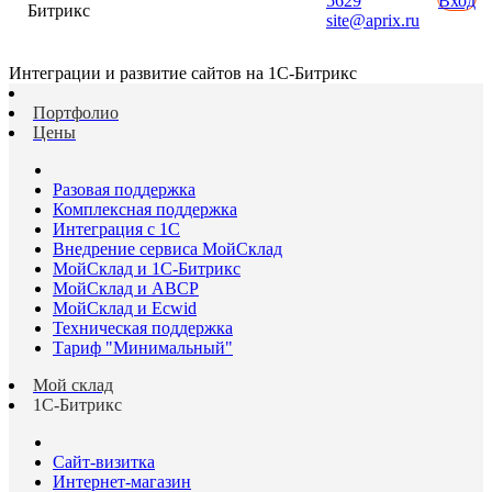
5629
Вход
Битрикс
site@aprix.ru
Интеграции и развитие сайтов на 1С-Битрикс
Портфолио
Цены
Разовая поддержка
Комплексная поддержка
Интеграция с 1С
Внедрение сервиса МойСклад
МойСклад и 1С-Битрикс
МойСклад и ABCP
МойСклад и Ecwid
Техническая поддержка
Тариф "Минимальный"
Мой склад
1С-Битрикс
Сайт-визитка
Интернет-магазин