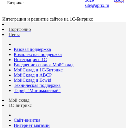
5629
Вход
Битрикс
site@aprix.ru
Интеграции и развитие сайтов на 1С-Битрикс
Портфолио
Цены
Разовая поддержка
Комплексная поддержка
Интеграция с 1С
Внедрение сервиса МойСклад
МойСклад и 1С-Битрикс
МойСклад и ABCP
МойСклад и Ecwid
Техническая поддержка
Тариф "Минимальный"
Мой склад
1С-Битрикс
Сайт-визитка
Интернет-магазин