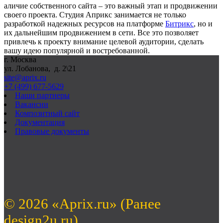
аличие собственного сайта – это важный этап и продвижении
своего проекта. Студия Априкс занимается не только
разработкой надежных ресурсов на платформе
Битрикс
, но и
их дальнейшим продвижением в сети. Все это позволяет
привлечь к проекту внимание целевой аудитории, сделать
вашу идею популярной и востребованной.
г. Москва
ул. Лобанова, д. 2\21
site@aprix.ru
+7 (499) 677-5629
Наши партнеры
Вакансии
Композитный сайт
Документация
Правовые документы
© 2026 «Aprix.ru» (Ранее
design2u.ru).