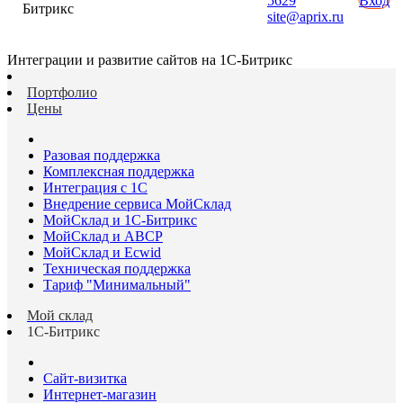
5629
Вход
Битрикс
site@aprix.ru
Интеграции и развитие сайтов на 1С-Битрикс
Портфолио
Цены
Разовая поддержка
Комплексная поддержка
Интеграция с 1С
Внедрение сервиса МойСклад
МойСклад и 1С-Битрикс
МойСклад и ABCP
МойСклад и Ecwid
Техническая поддержка
Тариф "Минимальный"
Мой склад
1С-Битрикс
Сайт-визитка
Интернет-магазин