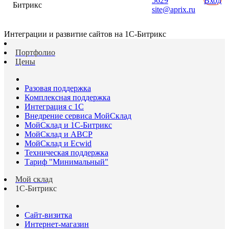
5629
Вход
Битрикс
site@aprix.ru
Интеграции и развитие сайтов на 1С-Битрикс
Портфолио
Цены
Разовая поддержка
Комплексная поддержка
Интеграция с 1С
Внедрение сервиса МойСклад
МойСклад и 1С-Битрикс
МойСклад и ABCP
МойСклад и Ecwid
Техническая поддержка
Тариф "Минимальный"
Мой склад
1С-Битрикс
Сайт-визитка
Интернет-магазин