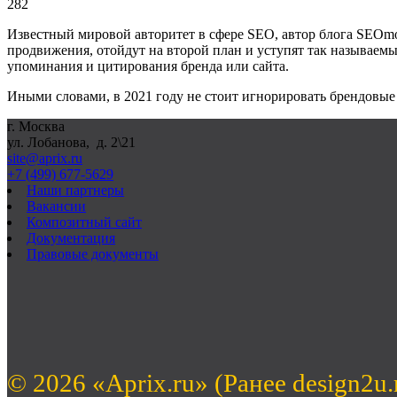
282
Известный мировой авторитет в сфере SEO, автор блога SEOm
продвижения, отойдут на второй план и уступят так называемым
упоминания и цитирования бренда или сайта.
Иными словами, в 2021 году не стоит игнорировать брендовые 
г. Москва
ул. Лобанова, д. 2\21
site@aprix.ru
+7 (499) 677-5629
Наши партнеры
Вакансии
Композитный сайт
Документация
Правовые документы
© 2026 «Aprix.ru» (Ранее design2u.