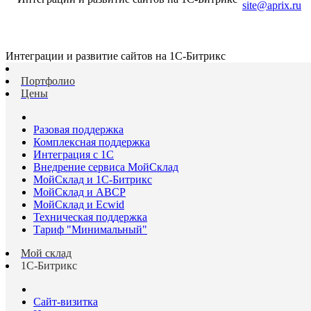
site@aprix.ru
Интеграции и развитие сайтов на 1С-Битрикс
Портфолио
Цены
Разовая поддержка
Комплексная поддержка
Интеграция с 1С
Внедрение сервиса МойСклад
МойСклад и 1С-Битрикс
МойСклад и ABCP
МойСклад и Ecwid
Техническая поддержка
Тариф "Минимальный"
Мой склад
1С-Битрикс
Сайт-визитка