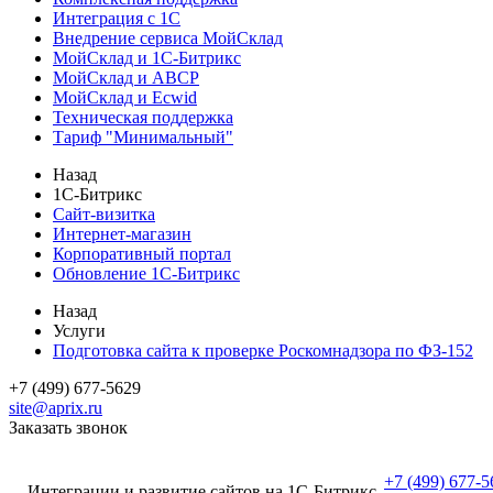
Интеграция с 1С
Внедрение сервиса МойСклад
МойСклад и 1С-Битрикс
МойСклад и ABCP
МойСклад и Ecwid
Техническая поддержка
Тариф "Минимальный"
Назад
1С-Битрикс
Сайт-визитка
Интернет-магазин
Корпоративный портал
Обновление 1С-Битрикс
Назад
Услуги
Подготовка сайта к проверке Роскомнадзора по ФЗ-152
+7 (499) 677-5629
site@aprix.ru
Заказать звонок
+7 (499) 677-5
Интеграции и развитие сайтов на 1С-Битрикс