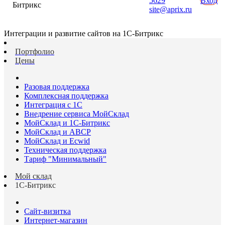
5629
Вход
Битрикс
site@aprix.ru
Интеграции и развитие сайтов на 1С-Битрикс
Портфолио
Цены
Разовая поддержка
Комплексная поддержка
Интеграция с 1С
Внедрение сервиса МойСклад
МойСклад и 1С-Битрикс
МойСклад и ABCP
МойСклад и Ecwid
Техническая поддержка
Тариф "Минимальный"
Мой склад
1С-Битрикс
Сайт-визитка
Интернет-магазин