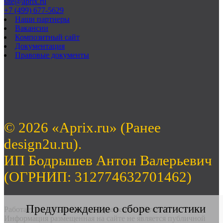
site@aprix.ru
+7 (499) 677-5629
Наши партнеры
Вакансии
Композитный сайт
Документация
Правовые документы
© 2026 «Aprix.ru» (Ранее
design2u.ru).
ИП Бодрышев Антон Валерьевич
(ОГРНИП: 312774632701462)
Предупреждение о сборе статистики
Работает на «1С-Битрикс: Управление сайтом».
Информация размещенная на сайте не является публичной