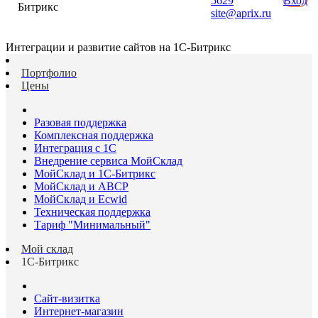
5629
Вход
Битрикс
site@aprix.ru
Интеграции и развитие сайтов на 1С-Битрикс
Портфолио
Цены
Разовая поддержка
Комплексная поддержка
Интеграция с 1С
Внедрение сервиса МойСклад
МойСклад и 1С-Битрикс
МойСклад и ABCP
МойСклад и Ecwid
Техническая поддержка
Тариф "Минимальный"
Мой склад
1С-Битрикс
Сайт-визитка
Интернет-магазин