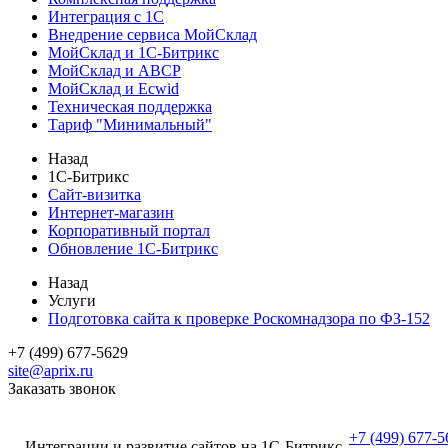
Интеграция с 1С
Внедрение сервиса МойСклад
МойСклад и 1С-Битрикс
МойСклад и ABCP
МойСклад и Ecwid
Техническая поддержка
Тариф "Минимальный"
Назад
1С-Битрикс
Сайт-визитка
Интернет-магазин
Корпоративный портал
Обновление 1С-Битрикс
Назад
Услуги
Подготовка сайта к проверке Роскомнадзора по ФЗ-152
+7 (499) 677-5629
site@aprix.ru
Заказать звонок
+7 (499) 677-5
Интеграции и развитие сайтов на 1С-Битрикс