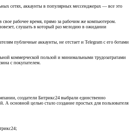
ьных сетях, аккаунты в популярных мессенджерах — все это
в свое рабочее время, прямо за рабочим же компьютером.
 повезет, слушать в который раз мелодию в ожидании
елям публичные аккаунты, не отстает и Telegram c его ботами
альной коммерческой пользой и минимальными трудозатратами
зина с покупателем.
омпании, создатели Битрикс24 выбрали единственно
. А основной целью стало создание простых для пользователя
трикс24;