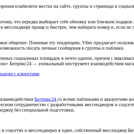
зрения юзабилити местах на сайте, группы и страницы в социал
тому, что нередко выбирает себе обновку или близким подарок 
 в мессенджере проще и быстрее, чем набирать номер и, если не
е общение. Понимая эту тенденцию, Viber предлагает пользоват
 возможность писать личные сообщения в группы и паблики.
зненных социальных площадок в нечто единое, причем с максим
нии» Битрикс24 — уникальный инструмент взаимодействия мага
 взаимодействия
Битрикс24
со всеми пабликами и аккаунтами к
сном сотрудничестве с разработчиками мессенджеров и соцсетей
еджер без специальной подготовки.
в соцсетях и мессенджерах в один, собственный мессенджер Би