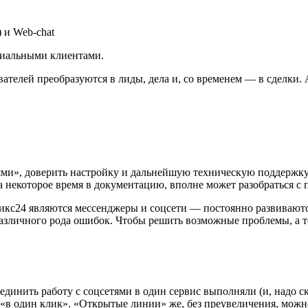
) и Web-chat
циальными клиентами.
ателей преобразуются в лиды, дела и, со временем — в сделки. 
и», доверить настройку и дальнейшую техническую поддержку 
 некоторое время в документацию, вполне может разобраться с 
икс24 являются мессенджеры и соцсети — постоянно развиваются
различного рода ошибок. Чтобы решить возможные проблемы, а т
динить работу с соцсетями в один сервис выполняли (и, надо 
 «в один клик». «Открытые линии» же, без преувеличения, мож