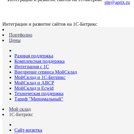
site@aprix.ru
Интеграции и развитие сайтов на 1С-Битрикс
Портфолио
Цены
Разовая поддержка
Комплексная поддержка
Интеграция с 1С
Внедрение сервиса МойСклад
МойСклад и 1С-Битрикс
МойСклад и ABCP
МойСклад и Ecwid
Техническая поддержка
Тариф "Минимальный"
Мой склад
1С-Битрикс
Сайт-визитка