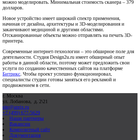
можно моделировать. Минимальная стоимость сканера – 379
долларов.
Новое устройство имеет широкий спектр применения,
начиная от дизайна, архитектуры и 3
D
-моделирования и
заканчивают медициной и другими областями.
Отсканированные объекты можно отправлять на печать 3
D
-
принтера.
Современные интернет-технологии – это обширное поле для
деятельности. Студия
Design
2
u
.
ru
имеет обширный опыт
работы в данной области, поэтому может предложить свои
услуги по созданию качественных сайтов на платформе
Битрикс
. Чтобы проект успешно функционировал,
специалисты студии готовы заняться его рекламой и
продвижением в сети.
г. Москва
ул. Лобанова, д. 2\21
site@aprix.ru
+7 (499) 677-5629
Наши партнеры
Вакансии
Композитный сайт
Документация