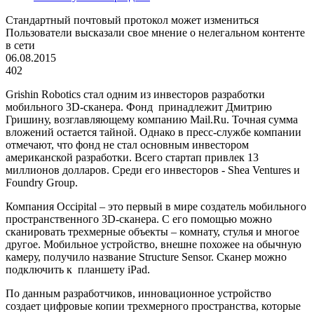
Стандартный почтовый протокол может измениться
Пользователи высказали свое мнение о нелегальном контенте
в сети
06.08.2015
402
Grishin Robotics стал одним из инвесторов разработки
мобильного 3
D
-сканера. Фонд
принадлежит Дмитрию
Гришину, возглавляющему компанию
Mail
.
Ru
. Точная сумма
вложений остается тайной. Однако в пресс-службе компании
отмечают, что фонд не стал основным инвестором
американской разработки. Всего стартап привлек 13
миллионов долларов. Среди его инвесторов - Shea Ventures и
Foundry Group.
Компания Occipital – это первый в мире создатель мобильного
пространственного 3
D
-сканера. С его помощью можно
сканировать трехмерные объекты – комнату, стулья и многое
другое. Мобильное устройство, внешне похожее на обычную
камеру, получило название Structure Sensor. Сканер можно
подключить к
планшету
iPad
.
По данным разработчиков, инновационное устройство
создает цифровые копии трехмерного пространства, которые