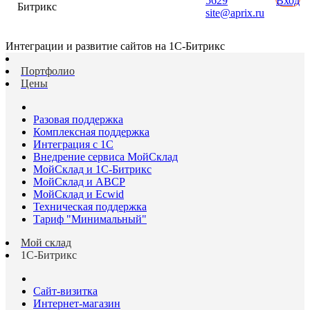
5629
Вход
Битрикс
site@aprix.ru
Интеграции и развитие сайтов на 1С-Битрикс
Портфолио
Цены
Разовая поддержка
Комплексная поддержка
Интеграция с 1С
Внедрение сервиса МойСклад
МойСклад и 1С-Битрикс
МойСклад и ABCP
МойСклад и Ecwid
Техническая поддержка
Тариф "Минимальный"
Мой склад
1С-Битрикс
Сайт-визитка
Интернет-магазин