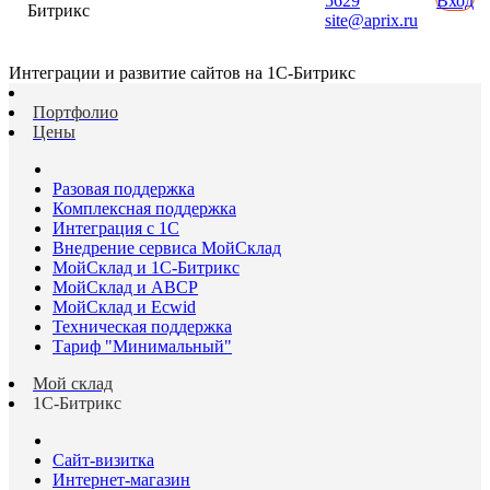
5629
Вход
Битрикс
site@aprix.ru
Интеграции и развитие сайтов на 1С-Битрикс
Портфолио
Цены
Разовая поддержка
Комплексная поддержка
Интеграция с 1С
Внедрение сервиса МойСклад
МойСклад и 1С-Битрикс
МойСклад и ABCP
МойСклад и Ecwid
Техническая поддержка
Тариф "Минимальный"
Мой склад
1С-Битрикс
Сайт-визитка
Интернет-магазин